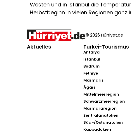
Westen und in Istanbul die Temperatur
Herbstbeginn in vielen Regionen ganz 
© 2026 Hürriyet.de
Aktuelles
Türkei-Tourismus
Antalya
Istanbul
Bodrum
Fethiye
Marmaris
Ägäis
Mittelmeerregion
Schwarzmeerregion
Marmararegion
Zentralanatolien
Süd-/Ostanatolien
Kappadokien