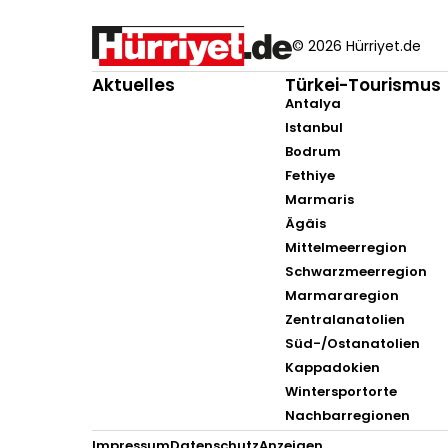
© 2026 Hürriyet.de
Aktuelles
Türkei-Tourismus
Antalya
Istanbul
Bodrum
Fethiye
Marmaris
Ägäis
Mittelmeerregion
Schwarzmeerregion
Marmararegion
Zentralanatolien
Süd-/Ostanatolien
Kappadokien
Wintersportorte
Nachbarregionen
Impressum
Datenschutz
Anzeigen