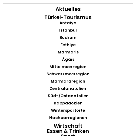
Aktuelles
Türkei-Tourismus
Antalya
Istanbul
Bodrum
Fethiye
Marmaris
Ägäis
Mittelmeerregion
Schwarzmeerregion
Marmararegion
Zentralanatolien
Süd-/Ostanatolien
Kappadokien
Wintersportorte
Nachbarregionen
Wirtschaft
Essen & Trinken