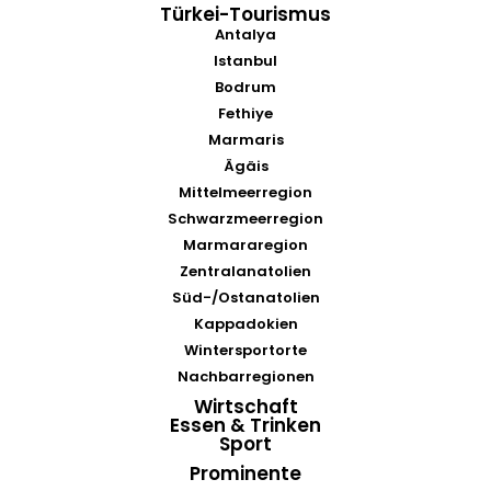
Türkei-Tourismus
Antalya
Istanbul
Bodrum
Fethiye
Marmaris
Ägäis
Mittelmeerregion
Schwarzmeerregion
Marmararegion
Zentralanatolien
Süd-/Ostanatolien
Kappadokien
Wintersportorte
Nachbarregionen
Wirtschaft
Essen & Trinken
Sport
Prominente