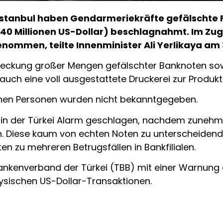
in Istanbul haben Gendarmeriekräfte gefälsch
d 140 Millionen US-Dollar) beschlagnahmt. Im Zu
ommen, teilte Innenminister Ali Yerlikaya am 3
tdeckung großer Mengen gefälschter Banknoten sow
auch eine voll ausgestattete Druckerei zur Produk
enen Personen wurden nicht bekanntgegeben.
t in der Türkei Alarm geschlagen, nachdem zunehm
n. Diese kaum von echten Noten zu unterscheidend
n zu mehreren Betrugsfällen in Bankfilialen.
Bankenverband der Türkei (TBB) mit einer Warnung 
sischen US-Dollar-Transaktionen.