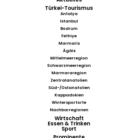
Türkei-Tourismus
Antalya
Istanbul
Bodrum
Fethiye
Marmaris
Ägäis
Mittelmeerregion
Schwarzmeerregion
Marmararegion
Zentralanatolien
Süd-/Ostanatolien
Kappadokien
Wintersportorte
Nachbarregionen
Wirtschaft
Essen & Trinken
Sport
Prominente