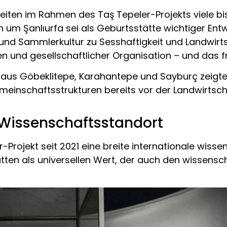
rbeiten im Rahmen des Taş Tepeler-Projekts viele
n um Şanlıurfa sei als Geburtsstätte wichtiger En
und Sammlerkultur zu Sesshaftigkeit und Landwirt
en und gesellschaftlicher Organisation – und das
e aus Göbeklitepe, Karahantepe und Sayburç zeigt
nschaftsstrukturen bereits vor der Landwirtschaf
r Wissenschaftsstandort
-Projekt seit 2021 eine breite internationale wis
tten als universellen Wert, der auch den wissensc