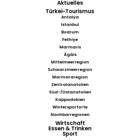
Aktuelles
Türkei-Tourismus
Antalya
Istanbul
Bodrum
Fethiye
Marmaris
Ägäis
Mittelmeerregion
Schwarzmeerregion
Marmararegion
Zentralanatolien
Süd-/Ostanatolien
Kappadokien
Wintersportorte
Nachbarregionen
Wirtschaft
Essen & Trinken
Sport