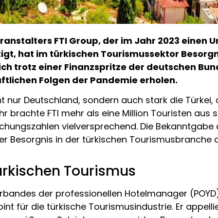
anstalters FTI Group, der im Jahr 2023 einen Um
igt, hat im türkischen Tourismussektor Besorgni
ich trotz einer Finanzspritze der deutschen Bu
aftlichen Folgen der Pandemie erholen.
cht nur Deutschland, sondern auch stark die Türkei, 
hr brachte FTI mehr als eine Million Touristen aus 
uchungszahlen vielversprechend. Die Bekanntgabe 
r Besorgnis in der türkischen Tourismusbranche a
ürkischen Tourismus
erbandes der professionellen Hotelmanager (POYD)
nt für die türkische Tourismusindustrie. Er appell