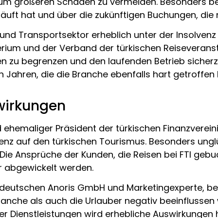
 um größeren Schäden zu vermeiden. Besonders bes
häuft hat und über die zukünftigen Buchungen, die 
und Transportsektor erheblich unter der Insolvenz l
erium und der Verband der türkischen Reiseveranst
u begrenzen und den laufenden Betrieb sicherzust
 Jahren, die die Branche ebenfalls hart getroffen
swirkungen
hemaliger Präsident der türkischen Finanzvereinig
enz auf den türkischen Tourismus. Besonders unglüc
. Die Ansprüche der Kunden, die Reisen bei FTI ge
r abgewickelt werden.
 deutschen Anoris GmbH und Marketingexperte, beto
che als auch die Urlauber negativ beeinflussen wi
der Dienstleistungen wird erhebliche Auswirkungen