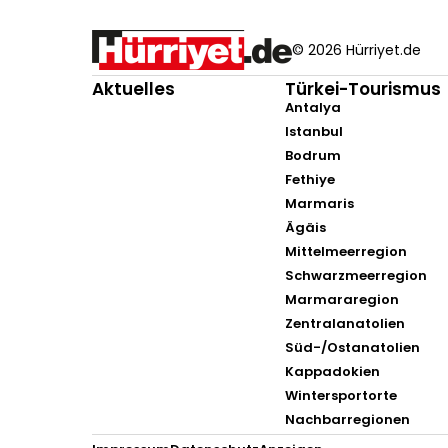
© 2026 Hürriyet.de
Aktuelles
Türkei-Tourismus
Antalya
Istanbul
Bodrum
Fethiye
Marmaris
Ägäis
Mittelmeerregion
Schwarzmeerregion
Marmararegion
Zentralanatolien
Süd-/Ostanatolien
Kappadokien
Wintersportorte
Nachbarregionen