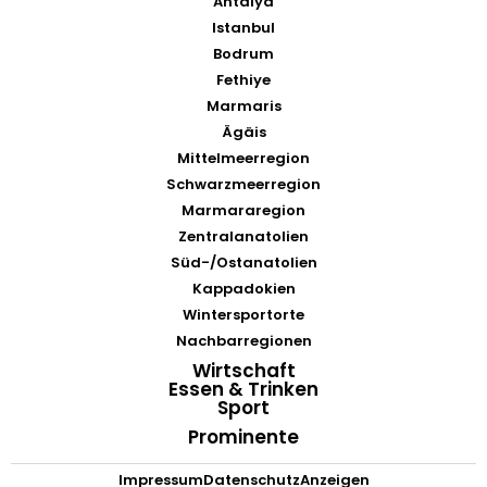
Antalya
Istanbul
Bodrum
Fethiye
Marmaris
Ägäis
Mittelmeerregion
Schwarzmeerregion
Marmararegion
Zentralanatolien
Süd-/Ostanatolien
Kappadokien
Wintersportorte
Nachbarregionen
Wirtschaft
Essen & Trinken
Sport
Prominente
Impressum
Datenschutz
Anzeigen