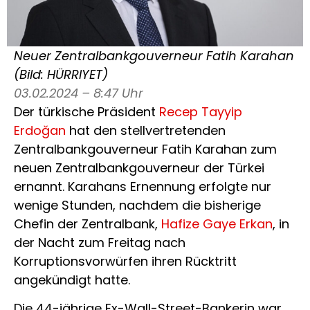
Neuer Zentralbankgouverneur Fatih Karahan
(Bild: HÜRRIYET)
03.02.2024 – 8:47 Uhr
Der türkische Präsident
Recep Tayyip
Erdoğan
hat den stellvertretenden
Zentralbankgouverneur Fatih Karahan zum
neuen Zentralbankgouverneur der Türkei
ernannt. Karahans Ernennung erfolgte nur
wenige Stunden, nachdem die bisherige
Chefin der Zentralbank,
Hafize Gaye Erkan
, in
der Nacht zum Freitag nach
Korruptionsvorwürfen ihren Rücktritt
angekündigt hatte.
Die 44-jährige Ex-Wall-Street-Bankerin war