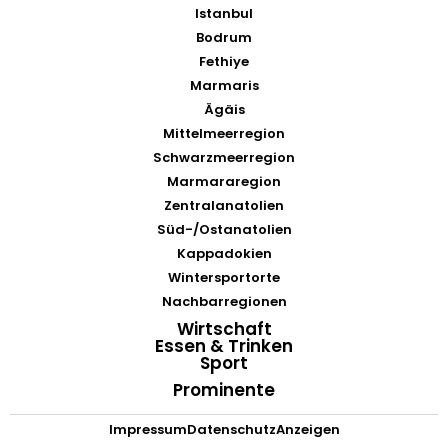
Istanbul
Bodrum
Fethiye
Marmaris
Ägäis
Mittelmeerregion
Schwarzmeerregion
Marmararegion
Zentralanatolien
Süd-/Ostanatolien
Kappadokien
Wintersportorte
Nachbarregionen
Wirtschaft
Essen & Trinken
Sport
Prominente
Impressum
Datenschutz
Anzeigen