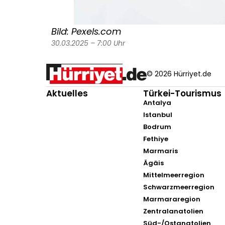
Bild: Pexels.com
30.03.2025 – 7:00 Uhr
© 2026 Hürriyet.de
Aktuelles
Türkei-Tourismus
Antalya
Istanbul
Bodrum
Fethiye
Marmaris
Ägäis
Mittelmeerregion
Schwarzmeerregion
Marmararegion
Zentralanatolien
Süd-/Ostanatolien