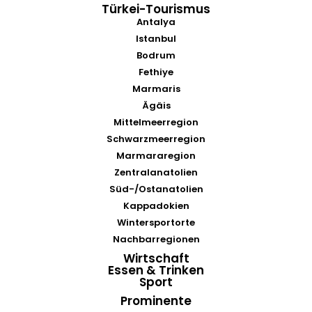
Türkei-Tourismus
Antalya
Istanbul
Bodrum
Fethiye
Marmaris
Ägäis
Mittelmeerregion
Schwarzmeerregion
Marmararegion
Zentralanatolien
Süd-/Ostanatolien
Kappadokien
Wintersportorte
Nachbarregionen
Wirtschaft
Essen & Trinken
Sport
Prominente