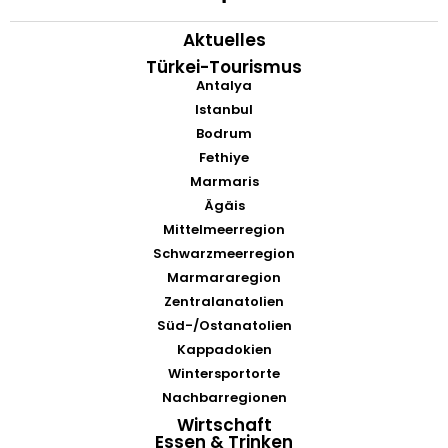
Aktuelles
Türkei-Tourismus
Antalya
Istanbul
Bodrum
Fethiye
Marmaris
Ägäis
Mittelmeerregion
Schwarzmeerregion
Marmararegion
Zentralanatolien
Süd-/Ostanatolien
Kappadokien
Wintersportorte
Nachbarregionen
Wirtschaft
Essen & Trinken