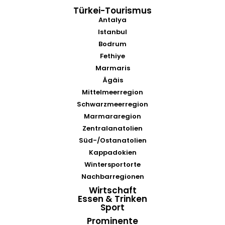
Türkei-Tourismus
Antalya
Istanbul
Bodrum
Fethiye
Marmaris
Ägäis
Mittelmeerregion
Schwarzmeerregion
Marmararegion
Zentralanatolien
Süd-/Ostanatolien
Kappadokien
Wintersportorte
Nachbarregionen
Wirtschaft
Essen & Trinken
Sport
Prominente