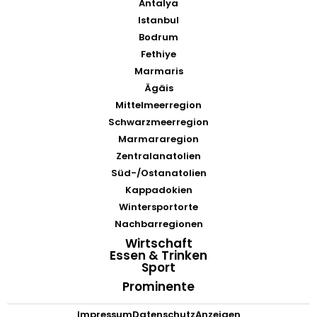
Antalya
Istanbul
Bodrum
Fethiye
Marmaris
Ägäis
Mittelmeerregion
Schwarzmeerregion
Marmararegion
Zentralanatolien
Süd-/Ostanatolien
Kappadokien
Wintersportorte
Nachbarregionen
Wirtschaft
Essen & Trinken
Sport
Prominente
Impressum
Datenschutz
Anzeigen