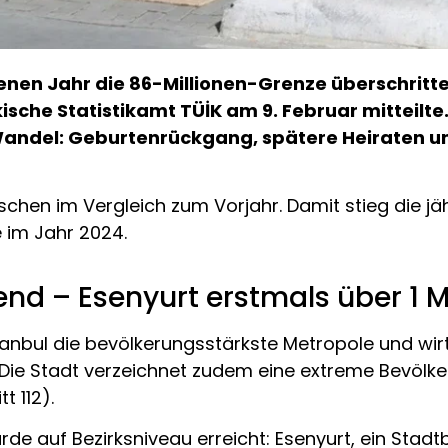
enen Jahr die 86-Millionen-Grenze überschritt
rkische Statistikamt TÜİK am 9. Februar mitteil
ndel: Geburtenrückgang, spätere Heiraten un
chen im Vergleich zum Vorjahr. Damit stieg die j
e im Jahr 2024.
end – Esenyurt erstmals über 1 M
Istanbul die bevölkerungsstärkste Metropole und wir
ul. Die Stadt verzeichnet zudem eine extreme Bevöl
t 112).
 auf Bezirksniveau erreicht: Esenyurt, ein Stadtbez