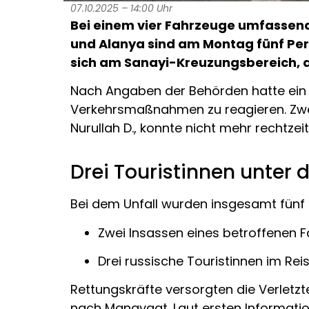
07.10.2025 – 14:00 Uhr
Bei einem vier Fahrzeuge umfassend
und Alanya sind am Montag fünf Pers
sich am Sanayi-Kreuzungsbereich, al
Nach Angaben der Behörden hatte ein F
Verkehrsmaßnahmen zu reagieren. Zwei
Nurullah D., konnte nicht mehr rechtze
Drei Touristinnen unter 
Bei dem Unfall wurden insgesamt fünf 
Zwei Insassen eines betroffenen F
Drei russische Touristinnen im Reise
Rettungskräfte versorgten die Verletz
nach Manavgat. Laut ersten Informatio