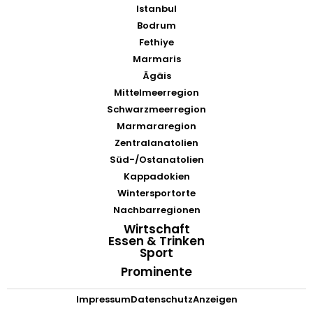
Istanbul
Bodrum
Fethiye
Marmaris
Ägäis
Mittelmeerregion
Schwarzmeerregion
Marmararegion
Zentralanatolien
Süd-/Ostanatolien
Kappadokien
Wintersportorte
Nachbarregionen
Wirtschaft
Essen & Trinken
Sport
Prominente
Impressum
Datenschutz
Anzeigen