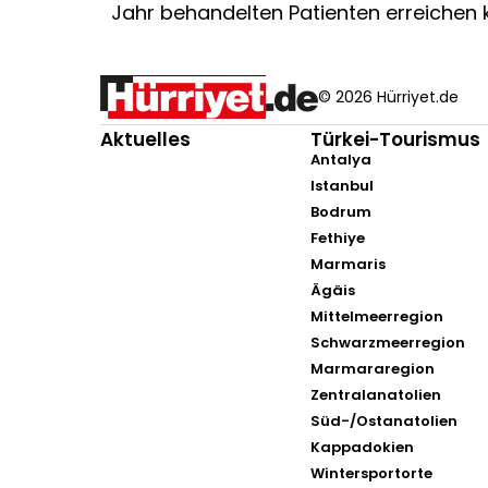
Jahr behandelten Patienten erreichen 
© 2026 Hürriyet.de
Aktuelles
Türkei-Tourismus
Antalya
Istanbul
Bodrum
Fethiye
Marmaris
Ägäis
Mittelmeerregion
Schwarzmeerregion
Marmararegion
Zentralanatolien
Süd-/Ostanatolien
Kappadokien
Wintersportorte