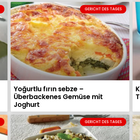
GERICHT DES TAGES
Yoğurtlu fırın sebze –
K
Überbackenes Gemüse mit
T
Joghurt
GERICHT DES TAGES