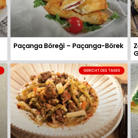
Paçanga Böreği – Paçanga-Börek
Z
G
GERICHT DES TAGES