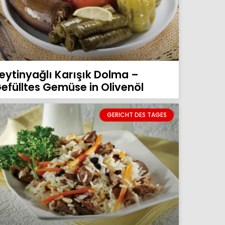
eytinyağlı Karışık Dolma –
efülltes Gemüse in Olivenöl
GERICHT DES TAGES