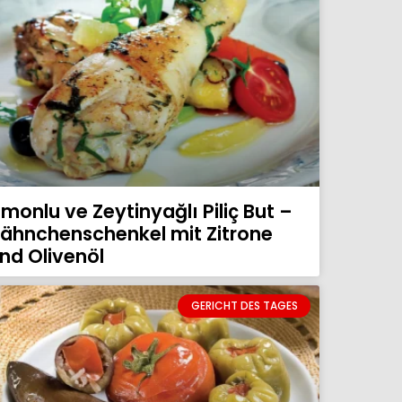
imonlu ve Zeytinyağlı Piliç But –
ähnchenschenkel mit Zitrone
nd Olivenöl
GERICHT DES TAGES