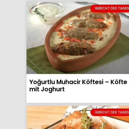
GERICHT DES TAGES
Yoğurtlu Muhacir Köftesi – Köfte
mit Joghurt
GERICHT DES TAGES