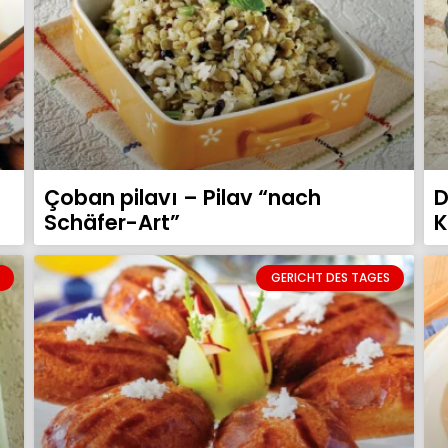
Çoban pilavı – Pilav “nach
D
Schäfer-Art”
K
GERICHT DES TAGES