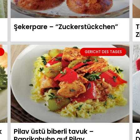
Şekerpare – “Zuckerstückchen”
T
Z
GERICHT DES TAGES
k
Pilav üstü biberli tavuk –
A
Paprikahuhn auf Pilav
D