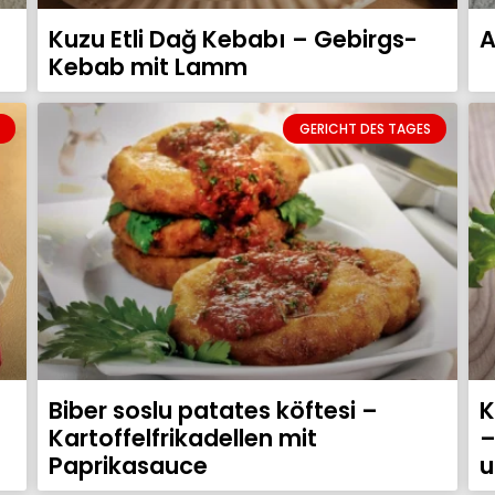
Kuzu Etli Dağ Kebabı – Gebirgs-
A
Kebab mit Lamm
GERICHT DES TAGES
Biber soslu patates köftesi –
K
Kartoffelfrikadellen mit
–
Paprikasauce
u