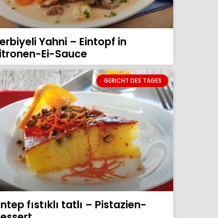
erbiyeli Yahni – Eintopf in
itronen-Ei-Sauce
GERICHT DES TAGES
ntep fıstıklı tatlı – Pistazien-
essert