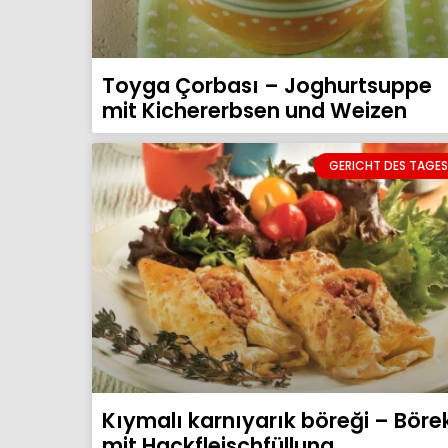
Toyga Çorbası – Joghurtsuppe
mit Kichererbsen und Weizen
GERICHT DES TAGES
Kıymalı karnıyarık böreği – Böre
mit Hackfleischfüllung