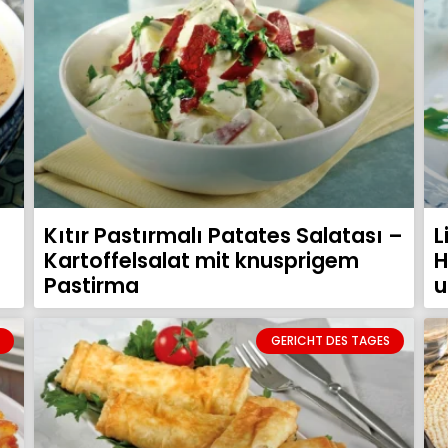
Kıtır Pastırmalı Patates Salatası –
L
Kartoffelsalat mit knusprigem
H
Pastirma
u
GERICHT DES TAGES