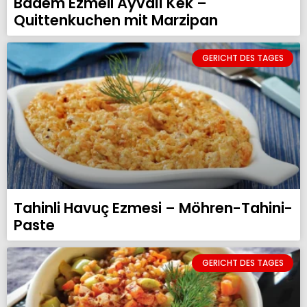
Badem Ezmeli Ayvalı Kek –
Quittenkuchen mit Marzipan
GERICHT DES TAGES
Tahinli Havuç Ezmesi – Möhren-Tahini-
Paste
GERICHT DES TAGES