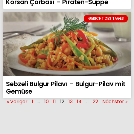
Korsan Çorbası – Piraten-Suppe
GERICHT DES TAGES
Sebzeli Bulgur Pilavı – Bulgur-Pilav mit
Gemüse
« Voriger
1
…
10
11
12
13
14
…
22
Nächster »